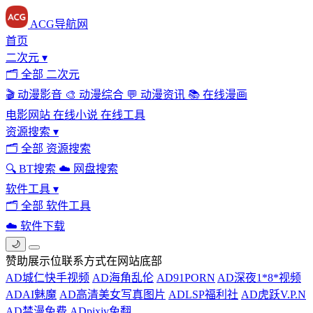
ACG导航网
首页
二次元
▾
🗂
全部 二次元
🎬
动漫影音
🎨
动漫综合
💬
动漫资讯
📚
在线漫画
电影网站
在线小说
在线工具
资源搜索
▾
🗂
全部 资源搜索
🔍
BT搜索
☁️
网盘搜索
软件工具
▾
🗂
全部 软件工具
☁️
软件下载
🌙
赞助展示位联系方式在网站底部
AD
城仁快手视频
AD
海角乱伦
AD
91PORN
AD
深夜1*8*视频
AD
AI魅魔
AD
高清美女写真图片
AD
LSP福利社
AD
虎跃V.P.N
AD
禁漫免费
AD
pixiv免翻