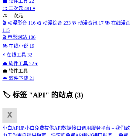
💼
软件工具
22
🎨
二次元
481
▾
🎨
二次元
🎬
动漫影音
116
🎨
动漫综合
233
💬
动漫资讯
17
📚
在线漫画
115
🎬
电影网站
106
📚
在线小说
19
⚡
在线工具
32
💼
软件工具
22
▾
💼
软件工具
☁️
软件下载
21
🏷
标签 "API" 的站点 (3)
小白API是小白免费提供API数据接口调用服务平台 – 我们致
力于为用户提供稳定、快速的免费API数据接口服务。
免费