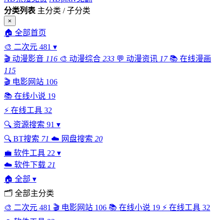
分类列表
主分类 / 子分类
×
🏠
全部首页
🎨
二次元
481
▾
🎬
动漫影音
116
🎨
动漫综合
233
💬
动漫资讯
17
📚
在线漫画
115
🎬
电影网站
106
📚
在线小说
19
⚡
在线工具
32
🔍
资源搜索
91
▾
🔍
BT搜索
71
☁️
网盘搜索
20
💼
软件工具
22
▾
☁️
软件下载
21
🏠
全部
▾
🗂
全部主分类
🎨
二次元
481
🎬
电影网站
106
📚
在线小说
19
⚡
在线工具
32